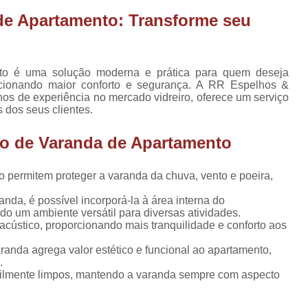
to de
Cortina de Vidro Auto
s e
de Apartamento: Transforme seu
das
Cortina de Vidro Grand
tos de
Cortina de Vidro para J
as
to é uma solução moderna e prática para quem deseja
Cortina de Vidro para 
rcionando maior conforto e segurança. A RR Espelhos &
tos de
s de experiência no mercado vidreiro, oferece um serviço
das
Cortina de Vidro Varand
 dos seus clientes.
corpo
Cortina Vidro Sac
o de Varanda de Apartamento
corpo
Cortina de Vidro de Co
cada
Cortina de Vid
ro permitem proteger a varanda da chuva, vento e poeira,
corpo
Cortina de Vidr
randa
nda, é possível incorporá-la à área interna do
do um ambiente versátil para diversas atividades.
Cortina de Vidro para Varan
orpos
acústico, proporcionando mais tranquilidade e conforto aos
dro
Cortina para Sacada de 
anda agrega valor estético e funcional ao apartamento,
orpos
.
Cortinas de Vidro para S
cada
acilmente limpos, mantendo a varanda sempre com aspecto
Cortinas de Vidro para 
orpos
randa