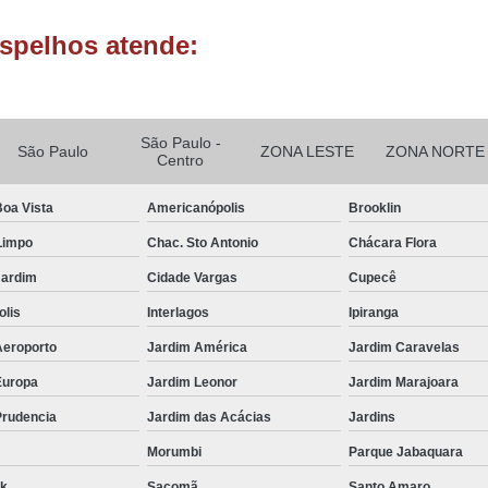
Envidraçam
spelhos atende:
Envidraçame
Envidraçament
São Paulo -
Envidraçamento
São Paulo
ZONA LESTE
ZONA NORTE
Centro
Envidraçamento de Varandas
Boa Vista
Americanópolis
Brooklin
Envidraçamento de Varandas
Limpo
Chac. Sto Antonio
Chácara Flora
Envidraçamento para Varand
Jardim
Cidade Vargas
Cupecê
Envidraçamentos para V
olis
Interlagos
Ipiranga
Envidraçamento d
Aeroporto
Jardim América
Jardim Caravelas
Envidraçame
Europa
Jardim Leonor
Jardim Marajoara
Envidraçamento d
Prudencia
Jardim das Acácias
Jardins
Envidraçamento 
Morumbi
Parque Jabaquara
Envidraçamento d
rk
Sacomã
Santo Amaro