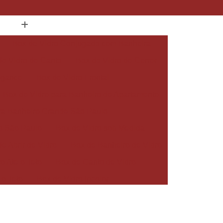
Box de Vidro Conjugado com Banheira
de Vidro de Canto
Box de Vidro de Correr
egance
Box de Vidro Frontal
Box de Vidro para Banheiro de Apartamento
ra Banheiro Grande São Paulo
o São Paulo
Box de Vidro sob Medida
e Abrir de Vidro
Box de Banheiro de Vidro
o Ate o Teto
Box de Canto de Vidro
 o Teto
Box de Vidro Incolor
iro Pequeno
Box de Vidro Temperado
ara Banheiro
Box em Vidro Temperado