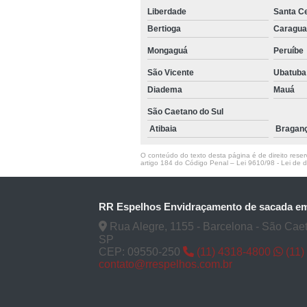
Liberdade
Santa Ce
Bertioga
Caragua
Mongaguá
Peruíbe
São Vicente
Ubatuba
Diadema
Mauá
São Caetano do Sul
Atibaia
Braganç
O conteúdo do texto desta página é de direito reserv
artigo 184 do Código Penal –
Lei 9610/98 - Lei de di
RR Espelhos Envidraçamento de sacada e
Rua Alegre, 1155 - Barcelona - São Caet
SP
CEP: 09550-250
(11) 4318-4800
(11)
contato@rrespelhos.com.br