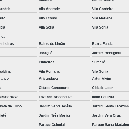
Envidraçament
xandria
Vila Andrade
Vila Cordeiro
Envidraçamento
niza
Vila Leonor
Vila Mariana
Envidraçam
mpia
Vila Sofia
Vila Sonia
Envidraçame
nda
Pinheiros
Bairro do Limão
Barra Funda
Envidraçame
Jaraguá
Jardim Bonfiglioli
Envidraçamento Vidro para 
s
Pinheiros
Sumaré
Espelho Grande
Espelh
poldina
Vila Romana
Vila Sonia
Espelho para Banheiro
E
ranco
Aricanduva
Artur Alvim
Espelho Redondo
Espel
a
Cidade Centenário
Cidade Líder
Espelho sob Medida
Es
o Matarazzo
Fazenda Aricanduva
Itaim Paulista
Espelho Decorativo
Nove de Julho
Jardim Santa Adélia
Jardim Santa Terezinh
Espelho Grande de C
ietê
Jardim Três Marias
Jardim Vera Cruz
Espelho Grande pa
Parque Colonial
Parque Santa Madale