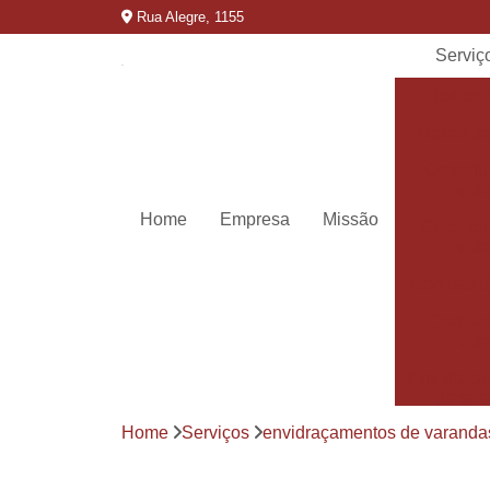
Rua Alegre, 1155
Serviç
Box de 
Boxes de
Cobertu
vidr
Home
Empresa
Missão
Cobertur
vidr
Cortinas d
Cortina
vidr
Envidraça
de sac
Home
Serviços
envidraçamentos de varanda
Envidraça
de sac