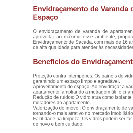
Fechamen
sacada
Envidraçamento de Varanda 
facha
Espaço
Fechamen
sacad
O envidraçamento de varanda de apartamen
aproveitar ao máximo esse ambiente, propo
Fechamen
Envidraçamento de Sacada, com mais de 16 ano
varan
de alta qualidade para atender às necessidades
Guarda 
Benefícios do Envidraçament
Guarda 
para sa
Proteção contra intempéries: Os painéis de vid
Guarda 
garantindo um espaço limpo e agradável.
para va
Aproveitamento do espaço: Ao envidraçar a vara
apartamento, ampliando a metragem útil e crian
Guarda c
Redução de ruídos: O vidro atua como isolante 
de vi
moradores do apartamento.
Valorização do imóvel: O envidraçamento de var
Guarda c
tornando-o mais atrativo no mercado imobiliário
para sa
Facilidade na limpeza: Os vidros podem ser f
de novo e bem cuidado.
Guarda c
para va