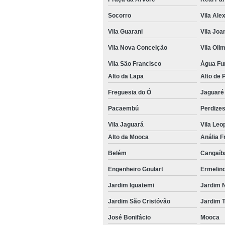
Socorro
Vila Ale
Vila Guarani
Vila Joa
Vila Nova Conceição
Vila Oli
Vila São Francisco
Água Fu
Alto da Lapa
Alto de 
Freguesia do Ó
Jaguaré
Pacaembú
Perdize
Vila Jaguará
Vila Leo
Alto da Mooca
Anália F
Belém
Cangaíb
Engenheiro Goulart
Ermelin
Jardim Iguatemi
Jardim 
Jardim São Cristóvão
Jardim T
José Bonifácio
Mooca