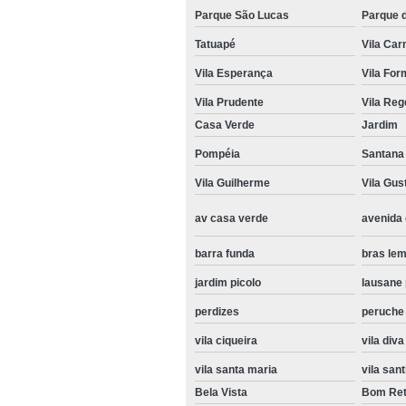
Parque São Lucas
Parque 
Tatuapé
Vila Ca
Vila Esperança
Vila Fo
Vila Prudente
Vila Reg
Casa Verde
Jardim
Pompéia
Santana
Vila Guilherme
Vila Gus
av casa verde
avenida
barra funda
bras le
jardim picolo
lausane 
perdizes
peruche
vila ciqueira
vila diva
vila santa maria
vila sant
Bela Vista
Bom Ret