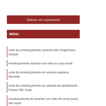
Cobertura de Vidro Grande São Paulo
rtamento
Cobertura de Vidro para Sacada
aranda
Cobertura de Vidro área Externa
Solicite um orçamento
idencial
Cobertura de Vidro Retrátil
MENU
Paulo
Cobertura de Vidro Temperado
Vidro
Cobertura Vidro Pergolado
onde faz envidraçamento varanda vidro Engenheiro
etrátil
Cobertura com Vidro
Goulart
 de Vidro para Corredor
envidraçamento varanda com vidro av casa verde
Vidro para Corredor Externo
onde faz envidraçamento de varanda pequena
ragem
Cobertura de Vidro para Pergolado
Morumbi
de Entrada
Cobertura de Vidro para Quintal
onde faz envidraçamento de varanda de apartamento
Parque São Jorge
Cobertura em Vidro Temperado
envidraçamento de varanda com vidro de correr preço
 para Terraços
Cortina de Vidro
vila roque