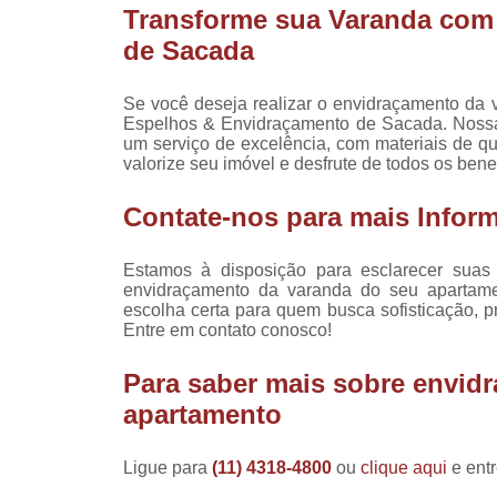
Transforme sua Varanda com
Tampos d
de Sacada
Tampo
mes
Se você deseja realizar o envidraçamento da 
Vidros 
Espelhos & Envidraçamento de Sacada. Nossa e
jane
um serviço de excelência, com materiais de q
valorize seu imóvel e desfrute de todos os ben
Vidros 
janel
Contate-nos para mais Infor
Estamos à disposição para esclarecer suas
envidraçamento da varanda do seu apartam
escolha certa para quem busca sofisticação, pr
Entre em contato conosco!
Para saber mais sobre envid
apartamento
Ligue para
(11) 4318-4800
ou
clique aqui
e entr