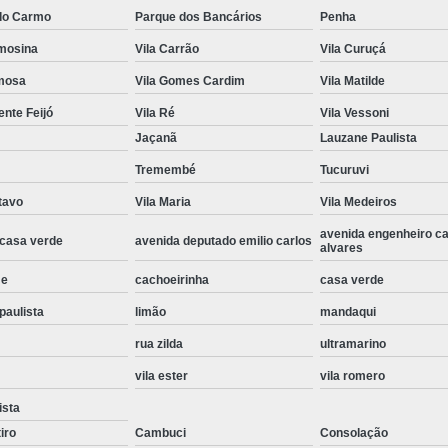
Espelho para Sala
do Carmo
Parque dos Bancários
Penha
rmosina
Vila Carrão
Vila Curuçá
Espelho Redondo pa
rmosa
Vila Gomes Cardim
Vila Matilde
Estrutura Alumínio Cober
ente Feijó
Vila Ré
Vila Vessoni
Estrutura de Alumínio
Jaçanã
Lauzane Paulista
Estrutura de Al
Tremembé
Tucuruvi
Estrutura 
tavo
Vila Maria
Vila Medeiros
Estrutura de Alumí
avenida engenheiro c
 casa verde
avenida deputado emilio carlos
alvares
Estrutura de A
me
cachoeirinha
casa verde
Estrutura de Alu
paulista
limão
mandaqui
Estrutura de Alumínio para 
rua zilda
ultramarino
Estrutura Telhad
vila ester
vila romero
Estrutura de Alumínio para Co
ista
Estrutura de Alumínio para 
iro
Cambuci
Consolação