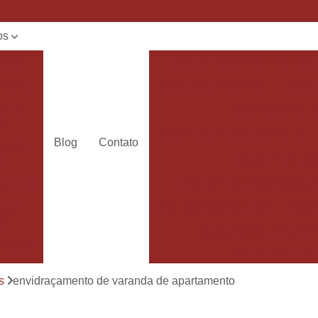
os
vidro
Box de Banheiro Espelhado
 vidro
Box de Vidro de Abrir
Box 
ra de
Box de Vidro El
o
Box de Vidro para Banheiro
Blog
Contato
as de
Box de Vidro pa
o
Box de Vidro para Banheir
e vidro
Box Banheiro de Vidro
Box d
s em
o
Box de Banheiro de Vidr
mentos
Box de Vidro até
ada
Box de Vidro para Banhe
s
envidraçamento de varanda de apartamento
mentos
adas
Box de Vidro Temperado p