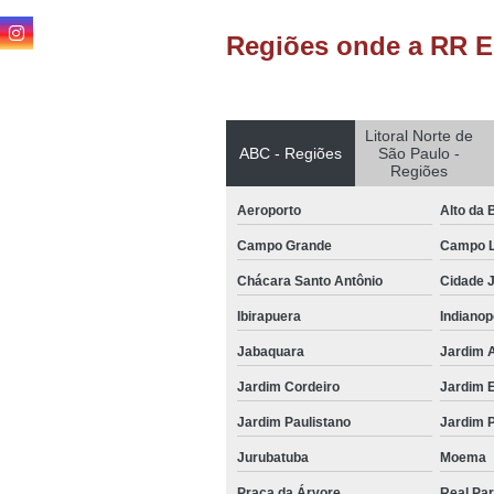
Regiões onde a RR E
Litoral Norte de
ABC - Regiões
São Paulo -
Regiões
Aeroporto
Alto da 
Campo Grande
Campo 
Chácara Santo Antônio
Cidade 
Ibirapuera
Indianop
Jabaquara
Jardim 
Jardim Cordeiro
Jardim 
Jardim Paulistano
Jardim 
Jurubatuba
Moema
Praça da Árvore
Real Pa