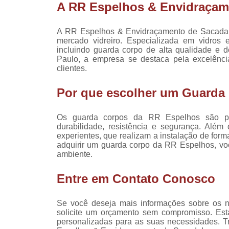
A RR Espelhos & Envidraçam
Tampos d
Tampo
A RR Espelhos & Envidraçamento de Sacada
mes
mercado vidreiro. Especializada em vidros 
incluindo guarda corpo de alta qualidade e 
Vidros 
Paulo, a empresa se destaca pela excelênci
jane
clientes.
Vidros 
Por que escolher um Guarda
janel
Os guarda corpos da RR Espelhos são prod
durabilidade, resistência e segurança. Além 
experientes, que realizam a instalação de form
adquirir um guarda corpo da RR Espelhos, voc
ambiente.
Entre em Contato Conosco
Se você deseja mais informações sobre os n
solicite um orçamento sem compromisso. Est
personalizadas para as suas necessidades. 