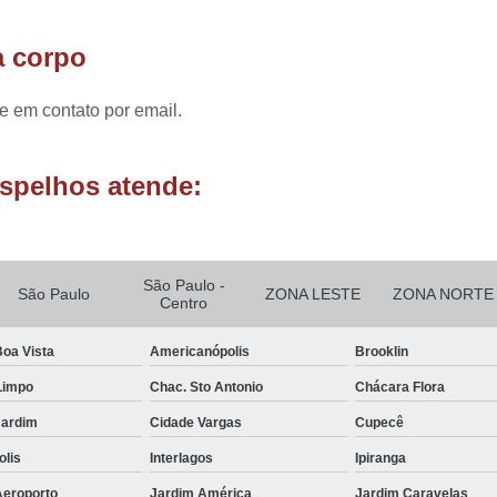
Envidraçam
a corpo
Envidraçame
Envidraçament
e em contato por email.
Envidraçamento
spelhos atende:
Envidraçamento de Varandas
Envidraçamento de Varandas
Envidraçamento para Varand
São Paulo -
São Paulo
ZONA LESTE
ZONA NORTE
Envidraçamentos para V
Centro
Envidraçamento d
Boa Vista
Americanópolis
Brooklin
Envidraçame
Limpo
Chac. Sto Antonio
Chácara Flora
Envidraçamento d
Jardim
Cidade Vargas
Cupecê
Envidraçamento 
olis
Interlagos
Ipiranga
Envidraçamento d
Aeroporto
Jardim América
Jardim Caravelas