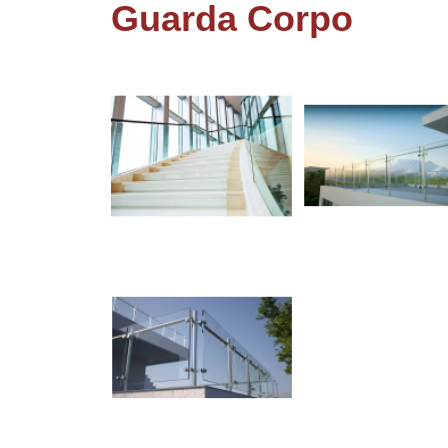
Envidraça
Guarda Corpo
de var
Envidraça
de vara
Espel
Espelho
gera
Estrutur
alumí
Estrutur
alumí
Fachada
vidr
Fachada
vidr
Fechamen
vidr