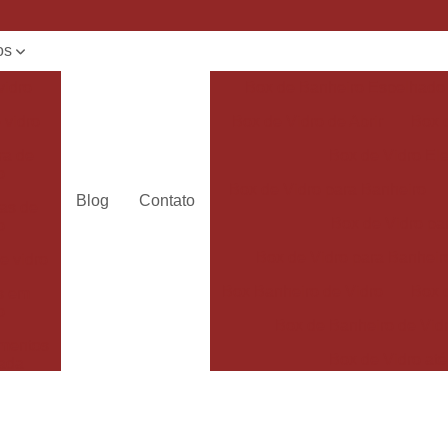
os
vidro
Box de Banheiro Espelhado
 vidro
Box de Vidro de Abrir
Box 
ra de
Box de Vidro El
o
Box de Vidro para Banheiro
Blog
Contato
as de
Box de Vidro pa
o
Box de Vidro para Banheir
e vidro
Box Banheiro de Vidro
Box d
s em
o
Box de Banheiro de Vidr
mentos
Box de Vidro até
ada
Box de Vidro para Banhe
mentos
adas
Box de Vidro Temperado p