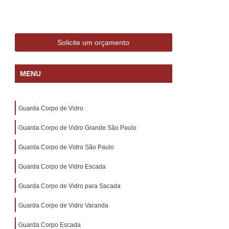
Cobertura de Vidro Grande São Paulo
rtamento
Cobertura de Vidro para Sacada
aranda
Cobertura de Vidro área Externa
Solicite um orçamento
idencial
Cobertura de Vidro Retrátil
MENU
Paulo
Cobertura de Vidro Temperado
Vidro
Cobertura Vidro Pergolado
Guarda Corpo de Vidro
etrátil
Cobertura com Vidro
 de Vidro para Corredor
Guarda Corpo de Vidro Grande São Paulo
Vidro para Corredor Externo
Guarda Corpo de Vidro São Paulo
ragem
Cobertura de Vidro para Pergolado
Guarda Corpo de Vidro Escada
de Entrada
Cobertura de Vidro para Quintal
Guarda Corpo de Vidro para Sacada
Cobertura em Vidro Temperado
Guarda Corpo de Vidro Varanda
 para Terraços
Cortina de Vidro
Guarda Corpo Escada