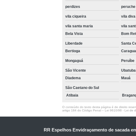
perdizes
peruche
vila ciqueira
vila diva
vila santa maria
vila sant
Bela Vista
Bom Ret
Liberdade
Santa Ce
Bertioga
Caragua
Mongaguá
Peruíbe
São Vicente
Ubatuba
Diadema
Mauá
São Caetano do Sul
Atibaia
Braganç
O conteúdo do texto desta página é de direito reserv
artigo 184 do Código Penal –
Lei 9610/98 - Lei de di
RR Espelhos Envidraçamento de sacada e