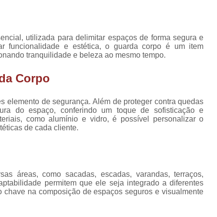
to de
Cortina de Vidro Auto
s e
das
Cortina de Vidro Grand
tos de
Cortina de Vidro para J
ncial, utilizada para delimitar espaços de forma segura e
as
r funcionalidade e estética, o guarda corpo é um item
Cortina de Vidro para 
ionando tranquilidade e beleza ao mesmo tempo.
tos de
das
Cortina de Vidro Varand
rda Corpo
corpo
Cortina Vidro Sac
s elemento de segurança. Além de proteger contra quedas
corpo
Cortina de Vidro de Co
tura do espaço, conferindo um toque de sofisticação e
cada
iais, como alumínio e vidro, é possível personalizar o
Cortina de Vid
éticas de cada cliente.
corpo
Cortina de Vidr
randa
Cortina de Vidro para Varan
orpos
dro
Cortina para Sacada de 
sas áreas, como sacadas, escadas, varandas, terraços,
orpos
aptabilidade permitem que ele seja integrado a diferentes
Cortinas de Vidro para S
cada
to chave na composição de espaços seguros e visualmente
Cortinas de Vidro para 
orpos
randa