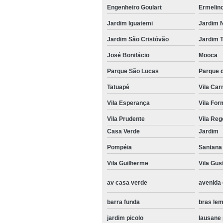
Engenheiro Goulart
Ermelin
Jardim Iguatemi
Jardim 
Jardim São Cristóvão
Jardim T
José Bonifácio
Mooca
Parque São Lucas
Parque 
Tatuapé
Vila Ca
Vila Esperança
Vila Fo
Vila Prudente
Vila Reg
Casa Verde
Jardim
Pompéia
Santana
Vila Guilherme
Vila Gus
av casa verde
avenida
barra funda
bras le
jardim picolo
lausane 