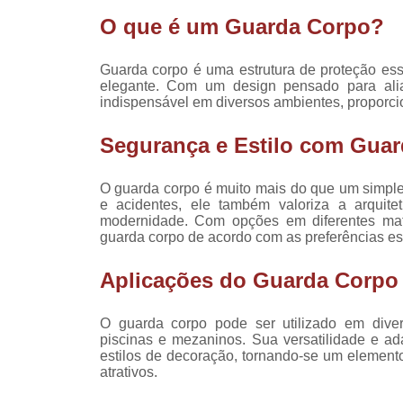
Fechamen
sacada
O que é um Guarda Corpo?
facha
Fechamen
Guarda corpo é uma estrutura de proteção esse
sacad
elegante. Com um design pensado para alia
indispensável em diversos ambientes, proporc
Fechamen
varan
Segurança e Estilo com Gua
Guarda 
O guarda corpo é muito mais do que um simple
Guarda 
e acidentes, ele também valoriza a arquite
para sa
modernidade. Com opções em diferentes mater
guarda corpo de acordo com as preferências est
Guarda 
para va
Aplicações do Guarda Corpo
Guarda c
de vi
O guarda corpo pode ser utilizado em diver
Guarda c
piscinas e mezaninos. Sua versatilidade e ad
para sa
estilos de decoração, tornando-se um elemen
atrativos.
Guarda c
para va