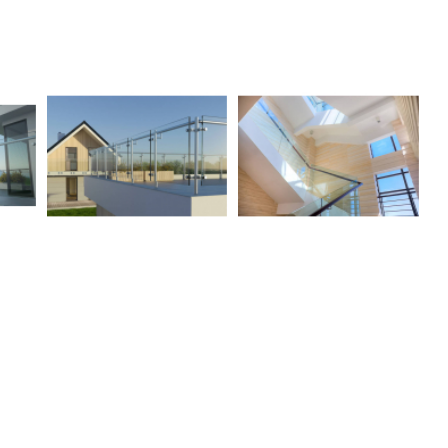
mentos
Box para Banheiro de Vidro
anda
Cobertura de Vidro para Apa
mentos
ndas
Cobertura de Vidro para V
hos
Cobertura de Vidro Res
s em
Cobertura de Vidro São 
l
Cobertura Retrátil de 
as de
nio
Cobertura Vidro R
as em
Cobertura
nio
Cobertura de 
s de
o
Cobertura de Vidro para Ga
s de
Cobertura de Vidro para Porta 
os
Cobertura em Vidro
to com
o
Coberturas em Vidro