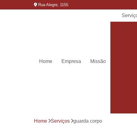
Rua Alegre, 1155
Serviç
Box de 
Boxes de
Cobertu
vidr
Home
Empresa
Missão
Cobertur
vidr
Cortinas d
Cortina
vidr
Envidraça
de sac
Home
Serviços
guarda corpo
Envidraça
de sac