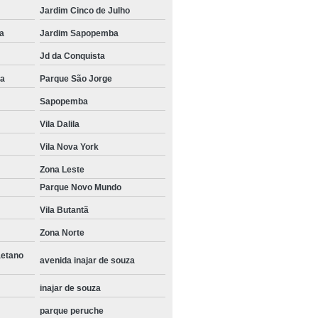
Jardim Cinco de Julho
 de Jantar
Espelho Pequeno
a
Jardim Sapopemba
ra Banheiro
Espelho Retangular
Jd da Conquista
tura
Estrutura Alumínio para Telhado
na
Parque São Jorge
Estrutura de Alumínio Grande São Paulo
Sapopemba
umínio para Cobertura de Vidro
Vila Dalila
de Alumínio para Telhado
Vila Nova York
nio para Telhado de Policarbonato
Zona Leste
lumínio para Telhado de Vidro
Parque Novo Mundo
mínio para Telhado Residencial
Vila Butantã
Vidro
Estrutura de Alumínio São Paulo
Zona Norte
o Alumínio
Estrutura Aluminio
aetano
avenida inajar de souza
bertura
Estrutura de Alumínio para Palco
inajar de souza
Pergolado
Estrutura de Palco de Alumínio
parque peruche