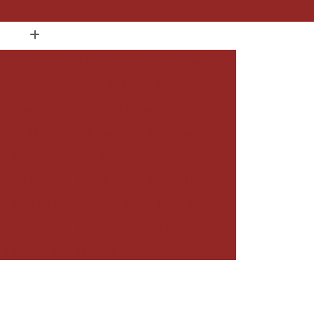
Box de Vidro Conjugado com Banheira
de Vidro de Canto
Box de Vidro de Correr
egance
Box de Vidro Frontal
Box de Vidro para Banheiro de Apartamento
ra Banheiro Grande São Paulo
o São Paulo
Box de Vidro sob Medida
e Abrir de Vidro
Box de Banheiro de Vidro
o Ate o Teto
Box de Canto de Vidro
 o Teto
Box de Vidro Incolor
iro Pequeno
Box de Vidro Temperado
ara Banheiro
Box em Vidro Temperado