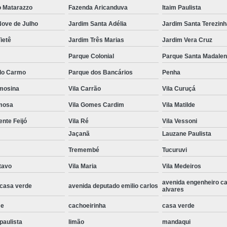
o Matarazzo
Fazenda Aricanduva
Itaim Paulista
Espelho para Sala
Nove de Julho
Jardim Santa Adélia
Jardim Santa Terezinh
Espelho Redondo pa
ietê
Jardim Três Marias
Jardim Vera Cruz
Estrutura Alumínio Cober
Parque Colonial
Parque Santa Madale
Estrutura de Alumínio
do Carmo
Parque dos Bancários
Penha
Estrutura de Al
rmosina
Vila Carrão
Vila Curuçá
Estrutura 
rmosa
Vila Gomes Cardim
Vila Matilde
Estrutura de Alumí
ente Feijó
Vila Ré
Vila Vessoni
Estrutura de A
Jaçanã
Lauzane Paulista
Estrutura de Alu
Tremembé
Tucuruvi
Estrutura de Alumínio para 
tavo
Vila Maria
Vila Medeiros
Estrutura Telhad
avenida engenheiro c
 casa verde
avenida deputado emilio carlos
alvares
Estrutura de Alumínio para Co
me
cachoeirinha
casa verde
Estrutura de Alumínio para 
paulista
limão
mandaqui