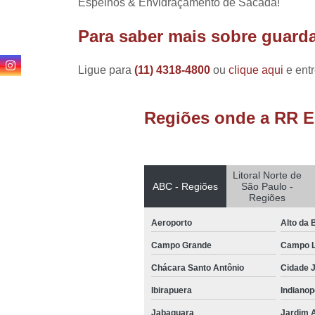
Espelhos & Envidraçamento de Sacada!
Para saber mais sobre guard
Ligue para
(11) 4318-4800
ou
clique aqui
e entr
Regiões onde a RR E
Litoral Norte de
ABC - Regiões
São Paulo -
Regiões
Aeroporto
Alto da 
Campo Grande
Campo 
Chácara Santo Antônio
Cidade 
Ibirapuera
Indianop
Jabaquara
Jardim 