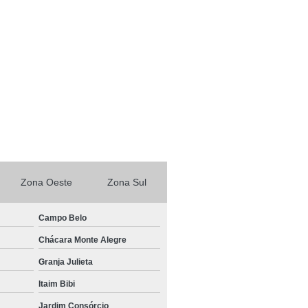
ento para Sacada Pequena
nto Articulado de Varanda
o de Varanda Vidro Laminado
 de Varanda Vidro Temperado
Envidraçamento de Varandas Automatizado
 Pequenas
Envidraçamento em Varandas
as
Envidraçamentos de Varanda Retrátil
Zona Oeste
Zona Sul
aranda
Envidraçamento de Varanda
e Varanda com Cortina de Vidro
Campo Belo
nto de Varanda com Vidro
Chácara Monte Alegre
e Varanda com Vidro de Correr
Granja Julieta
de Varanda com Vidro Retrátil
Itaim Bibi
e Varanda com Vidro Temperado
Jardim Consórcio