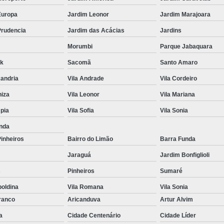
Envidraçament
Europa
Jardim Leonor
Jardim Marajoara
Envidraçamento
Prudencia
Jardim das Acácias
Jardins
Envidraçam
Morumbi
Parque Jabaquara
Envidraçame
rk
Sacomã
Santo Amaro
xandria
Vila Andrade
Vila Cordeiro
Envidraçame
niza
Vila Leonor
Vila Mariana
Envidraçamento Vidro para 
mpia
Vila Sofia
Vila Sonia
Espelho Grande
Espelh
nda
Espelho para Banheiro
E
Pinheiros
Bairro do Limão
Barra Funda
Espelho Redondo
Espel
Jaraguá
Jardim Bonfiglioli
Espelho sob Medida
Es
s
Pinheiros
Sumaré
Espelho Decorativo
poldina
Vila Romana
Vila Sonia
Espelho Grande de C
ranco
Aricanduva
Artur Alvim
Espelho Grande pa
a
Cidade Centenário
Cidade Líder