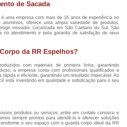
Envidraçament
ento de Sacada
e mesa
Envidraçament
s de
 é uma empresa com mais de 16 anos de experiência no
Envidraçamento de Sacadas
as
e alumínios, oferece uma ampla variedade de produtos,
design inovador. Localizada em São Caetano do Sul, São
Envidraçamento de Sacadas
para
a no atendimento e pela garantia de satisfação de seus
la
Envidraçamento para Sacad
para
Envidraçamentos para 
 Corpo da RR Espelhos?
as
Envidraçamen
uzidos com materiais de primeira linha, garantindo
Envidraçamen
disso, a empresa conta com profissionais qualificados e
a rápida e eficiente, garantindo um resultado impecável. Ao
Envidraçament
ê está investindo em qualidade e sofisticação para o seu
Envidraçamento
Envidraçamento de Sacada P
Envidraçame
ossos produtos ou serviços, entre em contato conosco e
Envidraçam
amos sempre prontos para atendê-lo e oferecer soluções
Transforme o seu espaço com o guarda corpo ideal da RR
Envidraçamento de Varanda A