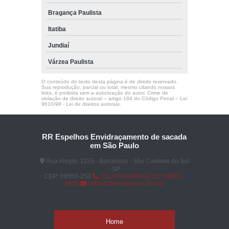
Bragança Paulista
Itatiba
Jundiaí
Várzea Paulista
O conteúdo do texto desta página é de direito reservado.
Sua reprodução, parcial ou total, mesmo citando nossos
links, é proibida sem a autorização do autor. Crime de
violação de direito autoral – artigo 184 do Código Penal –
Lei
9610/98 - Lei de direitos autorais
.
RR Espelhos Envidraçamento de sacada
em São Paulo
Rua Alegre, 1155 - Barcelona - São Caetano do Sul
- SP
CEP: 09550-250
(11) 4318-4800
(11) 98301-
9850
contato@rrespelhos.com.br
Home