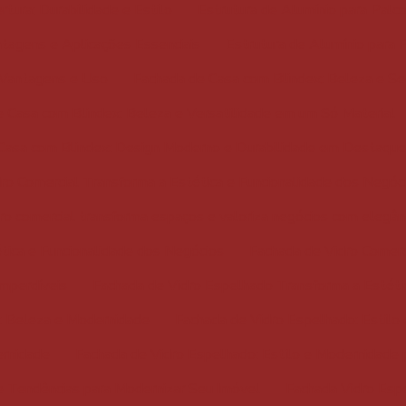
rtura: Durabilidade e Estilo
Estrutura de Alumínio para Palc
ntagens e Aplicações Essenciais
Estrutura de Alumínio para 
: Vantagens e Uso
Fachada de Casa com Blindex: Beleza e S
 Casa com Blindex: Beleza e Versatilidade em um Só Material
Casa com Blindex: Design Moderno e Durabilidade em Destaque
ro Comercial Transforma a Estética e Funcionalidade dos Negóc
ro comercial transforma espaços e valoriza negócios com elegân
tica e Funcionalidade dos Negócios
Fachada de Vidro Comerci
Imperdíveis
Fachada de Vidro Espelhado Transforma a Estética 
: Beleza e Modernidade
Fachada de Vidro Espelhado: Estilo 
ernidade
Fachada de Vidro Espelhado: Estilo e Modernidade 
e Tendências para Modernizar Seu Imóvel
Fachada Vidro Esp