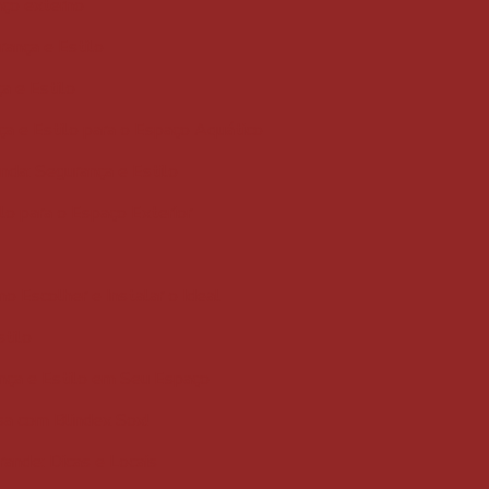
aço externo
rança e Estilo
a e Estilo
ça e Estilo para o Espaço Aquático
nda: Segurança e Estilo
lo para o Espaço Exterior
o Escolher e Instalar o Ideal
tilo
nça e Estilo em Seu Espaço
sa com Blindex Sox!
ande: Dicas e Locais