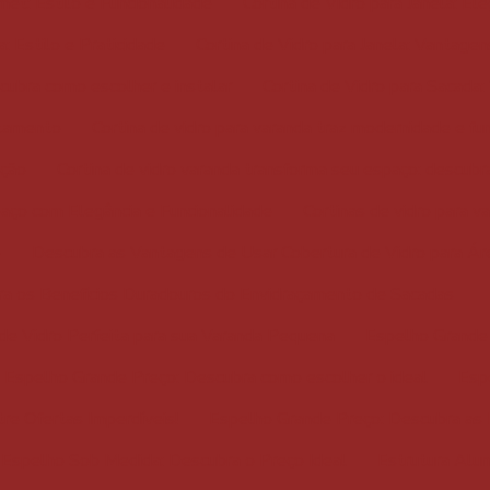
met: Estilo e Funcionalidade
Cortina de Vidro para Janela: El
a: Estilo e Praticidade
Cortina de Vidro para Janela: Vantage
scubra como escolher e instalar
Cortina de Vidro para Sacada:
rtamento
Cortina de vidro para varanda traz modernidade e fu
eção
Cortina de vidro varanda transforma seu espaço: descubr
paço com Elegância e Funcionalidade
Cortinas de vidro para v
o
Descubra as Vantagens de Usar Cobertura de Vidro para Ár
a os Benefícios Duradouros do Envidraçamento de Sacadas
a de Vidro Perfeita para sua Varanda Pequena
Espelho Grande 
Espelho Grande Preço: Descubra como escolher o ideal
Esp
re Ofertas Imperdíveis!
Espelho Grande Preço: Descubra as
Espelho Sob Medida: Descubra o Preço Ideal
Estrutura Alum