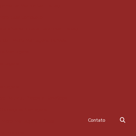
proveitar Melhor Seu Espaço
dro: Guia Completo
a e Versatilidade para o seu Espaço
com Vidro: Vantagens Incríveis
s e Vantagens
Vantagens
Vantagens
o Retrátil: Preços e Benefícios
 Conheça as Vantagens
Contato
Vidro: Vantagens e Dicas
e Funcional