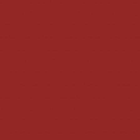
varanda é a escolha ideal para segurança e elegância em seu esp
dro: Estilo e Segurança
Guarda Corpo Escada de Vidro: Segu
idro: Estilo e Segurança
Guarda Corpo para Piscina: Seguranç
 para Seu Espaço de Lazer
Guarda Corpo para Piscina: Seguran
ça e Estilo para Seu Espaço Aquático
Guarda Corpo Para Vara
nça e Estilo
Guarda Corpo Sacada de Vidro: Segurança e Esti
o Sacada de Vidro: Segurança e Estilo para Seu Espaço Exterior
 e Estilo para Seu Espaço Externo
Guarda Corpo Sacada: Com
cada: Proteção e Estilo
Guarda Corpo Sacada: Segurança e Es
Ideal para Segurança e Estilo
Guarda Corpo Varanda: Segura
a e Estilo para Seu Espaço Externo
Ideias de Fachada de Ca
As Melhores Opções para Sua Casa
Onde Comprar Espelho Gr