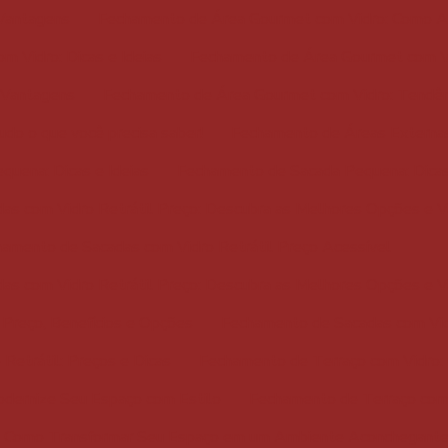
 Vantagens
Fechamento de Área Gourmet com Vidro: Como A
 Vidro: Dicas e Ideias
Fechamento de Área Gourmet com Vi
 Vantagens
Fechamento de Área Gourmet com Vidro: Tendênci
do o que você precisa saber!
Fechamento de Áreas Externas 
uena: Dicas e Ideias
Fechamento de Sacada Pequena: Dica
as com Vidro Retrátil Preço: Descubra as Melhores Opções e 
amento de Sacadas com Vidro Retrátil Preço Acessível
as com Vidro Retrátil Preço: Descubra as Melhores Opções e 
 Preço, Benefícios e Opções
Fechamento de Sacadas com Vidr
Retrátil: Preços e Dicas
Fechamento de Terraço com Vidro:
odernize Seu Espaço com Estilo
Fechamento de Terraço com 
: Como Transformar Seu Espaço em um Ambiente Aconchegante 