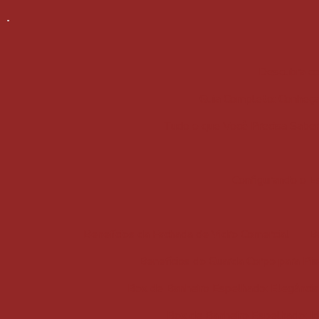
Descubra co
Guia Completo: Conheça 
Tudo o que Você Precisa Saber 
Configurando o E
Benefícios da Fachada de Vidro Comercial
B
Benefícios do Guarda Corpo para Pis
Box de Banheiro Espelhado: Elegância
Box de Banheiro Espelhado: Ide