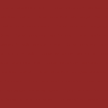
Externa: Benefícios e Estilo
Cobertura de Vidro para Área E
 para Área Externa
Cobertura de Vidro para Garagem Preço A
: saiba tudo antes de investir
Cobertura de vidro para garag
fícios
Cobertura de Vidro para Porta de Entrada Transforma 
egância e Proteção para Sua Entrada
Cobertura de vidro para 
al: Estilo e Proteção
Cobertura de Vidro para Quintal: Funcio
anda: Benefícios e Dicas
Cobertura de Vidro para Varanda: Es
a sua Área Externa
Cobertura de Vidro: Soluções para Áreas
e Praticidade
Como Escolher a Cortina de Vidro Ideal para 
dro para garagem e suas vantagens
Como Escolher o Vidro Id
de Banheiro e Evitar Problemas
Cortina de Vidro Janela: Va