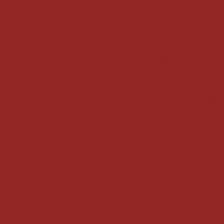
Guarda corpo de vidro 
Guarda Corpo Escada de Vi
Guarda Corpo Escada V
Guarda Corpo para Piscina: Segurança e Estilo
Guarda Corpo para Piscina: Seguran
Guarda Corpo Sacada de Vidro: Segura
Guarda Corp
Guarda Corpo Sacada de Vidro: Segurança
Guarda Corpo Sa
Guarda Corpo Varanda: Como Escolher o 
Guarda Corpo Varanda: Seguranç
Onde Comprar Espelho Grande: 