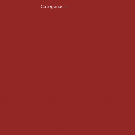
Categorias
Vidro
mo o Box de Vidro Sob Medida Pode Transformar Seu Banheiro
as vantagens e a funcionalidade do Blindex na instalação de G
Sobre a Cortina de Vidro Espelhada: Elegância e Funcionalidad
Alumínio
spetáculo: Como Escolher a Melhor Estrutura para Palco em Alu
Artigos
enefícios do Box de Banheiro Espelhado
Benefícios do Fech
cina
Box de Banheiro Espelhado Transforma seu Espaço com 
 e Funcionalidade
Box de Banheiro Espelhado: Estilo e Funci
ias Incríveis para Decorar
Cobertura de Vidro Área Externa: