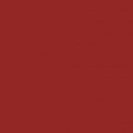
Cobertura de Vidro para Área 
Cobertura de Vidro
Cobertura de vidro para garagem preço
Cobertura de Vidro para Garagem: Preço e Bene
Cobertura de Vidro para Porta de Entrada: El
Cobertura de Vidro para Quint
Cobertura de Vidro para Var
Cobertura de Vidro: Proteção e Elegância par
Cobertura Vidro Pergolado: Beleza 
Como escolher a melhor cobertura de vi
Como Escolher o Vidro para Janela 