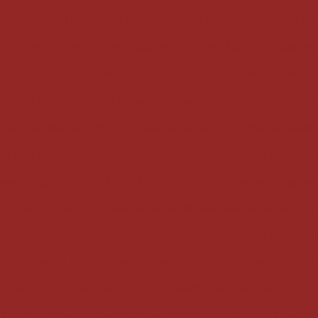
rraço: Como Transformar Seu Espaço em um Ambiente Aconch
idro para Varanda: Como Escolher a Melhor Opção para Seu Es
do que Você Precisa Saber
Fechamento em Vidro para Area E
erado: Benefícios e Vantagens
Guarda Corpo de Sacada: Seg
 para Segurança e Estilo
Guarda Corpo de Varanda: Seguranç
lo para Sua Casa
Guarda Corpo de Varandas: Como Escolher o
das: Segurança e Estilo
Guarda Corpo de Varandas: Seguranç
ilo para o seu Lar
Guarda Corpo de Varandas: Segurança e E
ança e Estilo para sua Casa
Guarda Corpo de Vidro e Alumíni
a Segurança e Estética em Sua Casa
Guarda Corpo de Vidro E
o e Segurança para Seu Espaço
Guarda Corpo de Vidro na Esc
 Escada Interna
Guarda Corpo de Vidro para Escada: Com Seg