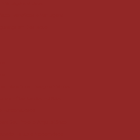
o: Vantagens e Usos
Palco: Benefícios e Vantagens
egurança em Destaque
ios
cia
al: Benefícios, Design e Valores
e a Eficiência dos Edifícios
e Funcionalidade
para Seu Projeto Arquitetônico
elhado: Estilo e Modernidade