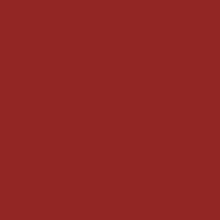
egante
paço
xterna: Vantagens e Dicas
urança e Estilo
a e Estilo para Seu Espaço Externo
 Ideal para Segurança e Estilo
a e Estilo
stilo para Seu Espaço Externo
o: Estilo e Segurança
mbutido: Elegância e Segurança
ada: Elegância e Segurança
urança e Estilo