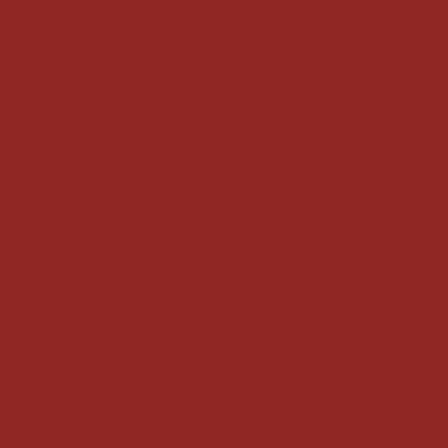
Cortina de Vidro para Área Gour
Cortina de Vidro para Janel
Cortina de vidro para sacada: de
Cortina de Vidro para Varanda de Apa
Cortina de Vidro para Varanda: Elegância e Prot
Cortina de Vidro Varanda Transforma seu Es
Cortinas de Vidro para Varanda: Estilo e Proteçã
Descubr
Dicas Incríveis para Escolher a Cortin
Espelho Grande para Sala: Elegância e Estilo
Espelho Grande Preço: Encont
Espelho Sob Medida Preço Acessível