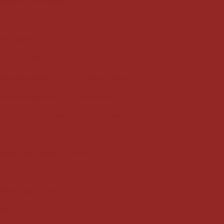
egância e Praticidade
ns e Aplicações
 Vantagens e Estilos
ncionalidade ao seu espaço
a as vantagens e opções disponíveis
aranda: elegância e funcionalidade
ea Externa e Transforme seu Espaço!
para Sala: Dicas e Estilos
elho Grande Preço: Encontre o Ideal
 Melhores Opções
ínio: Vantagens e Aplicações