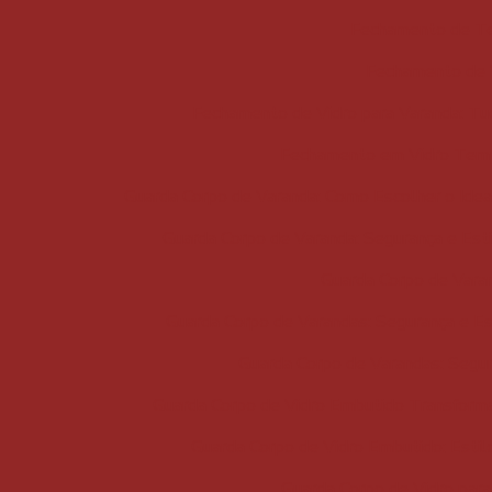
Fechamento de Te
Fechamento de V
Fechamento de Vidro para Varanda: Tu
Fechamento em Vidro Temp
Guarda Corpo de Varanda: Como Escolher o Ideal
Guarda Corpo de Varanda: Segurança e Esti
Guarda Corpo de Varan
Guarda Corpo de Varandas: Segurança e Est
Guarda Corpo de Varandas: Segur
Guarda Corpo de Vidro Embutido Transform
Guarda Corpo de Vidro Embutido: Estil
Guarda Corpo de Vidro para