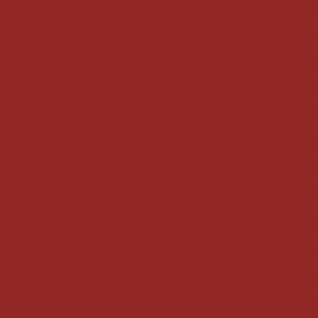
Estrutura de Alumínio para Cobe
Estrutura de Alumínio para Cobertura: Va
Estrutura de Alumínio para Palco
Fachada de
Fachada de 
Fachada de Vid
Fachada de vid
Fachada de Vidro Comercial Transforma Esté
Fachada de Vidro Comercial: Vantagens 
Fachada de Vidro Espelhado
Fachada de Vidro Espelhado: Estilo e Mod
Fachada de Vidro Espelhado: Vantagens 