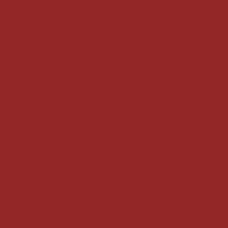
uarda Corpos
e para o Seu Espaço
mínio
amento de Área Gourmet com Vidro
Estilo e Funcionalidade
onalidade para Seu Espaço
 Vantagens e Dicas