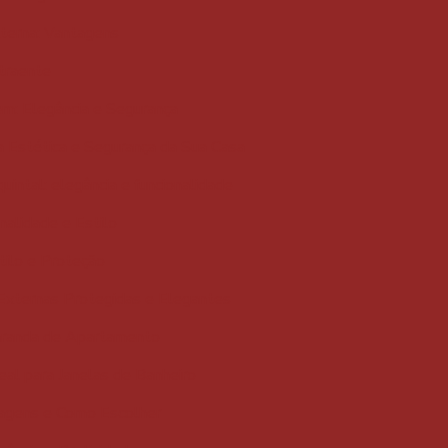
xterna: Vantagens
traente
em: Elegância e Segurança
a Estética e Segurança da Sua Casa
quintal: elegância e funcionalidade
nalidade e Estilo
tilo e Proteção
 Externas Protegidas e Elegantes
Varanda de Apartamento
eal para Janelas de Banheiro
ntagens e Como Escolher