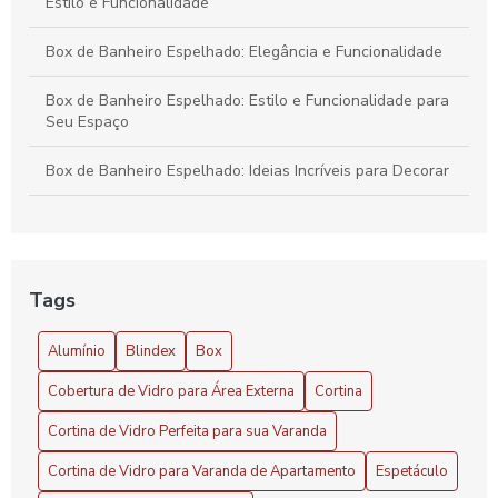
Estilo e Funcionalidade
Box de Banheiro Espelhado: Elegância e Funcionalidade
Box de Banheiro Espelhado: Estilo e Funcionalidade para
Seu Espaço
Box de Banheiro Espelhado: Ideias Incríveis para Decorar
Cobertura de Vidro Área Externa: Vantagens e Dicas
Cobertura de Vidro para Área Externa: Benefícios e Estilo
Tags
Cobertura de Vidro para Área Externa: Vantagens
Alumínio
Blindex
Box
Cobertura de Vidro para Área Externa
Cobertura de Vidro para Área Externa
Cortina
Cobertura de Vidro para Garagem Preço Atraente
Cortina de Vidro Perfeita para sua Varanda
Cobertura de vidro para garagem preço: saiba tudo antes
Cortina de Vidro para Varanda de Apartamento
Espetáculo
de investir