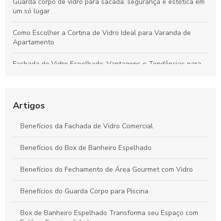
Guarda corpo de vidro para sacada: segurança e estética em
um só lugar
Como Escolher a Cortina de Vidro Ideal para Varanda de
Apartamento
Fachada de Vidro Espelhado: Vantagens e Tendências para
Modernizar Seu Imóvel
Tampo de mesa vidro laqueado: descubra como escolher e
cuidar do seu móvel ideal
Artigos
Guarda Corpo para Piscina: Segurança e Estilo para Seu
Benefícios da Fachada de Vidro Comercial
Espaço de Lazer
Benefícios do Box de Banheiro Espelhado
Guarda Corpo Varanda: Como Escolher o Ideal para
Segurança e Estilo
Benefícios do Fechamento de Área Gourmet com Vidro
Benefícios do Guarda Corpo para Piscina
Box de Banheiro Espelhado Transforma seu Espaço com