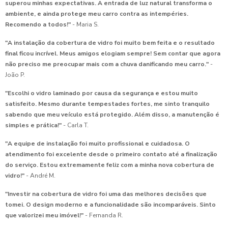
superou minhas expectativas. A entrada de luz natural transforma o
ambiente, e ainda protege meu carro contra as intempéries.
Recomendo a todos!"
- Maria S.
"A instalação da cobertura de vidro foi muito bem feita e o resultado
final ficou incrível. Meus amigos elogiam sempre! Sem contar que agora
não preciso me preocupar mais com a chuva danificando meu carro."
-
João P.
"Escolhi o vidro laminado por causa da segurança e estou muito
satisfeito. Mesmo durante tempestades fortes, me sinto tranquilo
sabendo que meu veículo está protegido. Além disso, a manutenção é
simples e prática!"
- Carla T.
"A equipe de instalação foi muito profissional e cuidadosa. O
atendimento foi excelente desde o primeiro contato até a finalização
do serviço. Estou extremamente feliz com a minha nova cobertura de
vidro!"
- André M.
"Investir na cobertura de vidro foi uma das melhores decisões que
tomei. O design moderno e a funcionalidade são incomparáveis. Sinto
que valorizei meu imóvel!"
- Fernanda R.