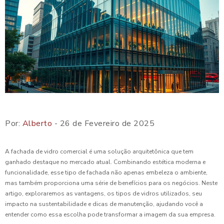
Por:
Alberto
- 26 de Fevereiro de 2025
A fachada de vidro comercial é uma solução arquitetônica que tem
ganhado destaque no mercado atual. Combinando estética moderna e
funcionalidade, esse tipo de fachada não apenas embeleza o ambiente,
mas também proporciona uma série de benefícios para os negócios. Neste
artigo, exploraremos as vantagens, os tipos de vidros utilizados, seu
impacto na sustentabilidade e dicas de manutenção, ajudando você a
entender como essa escolha pode transformar a imagem da sua empresa.