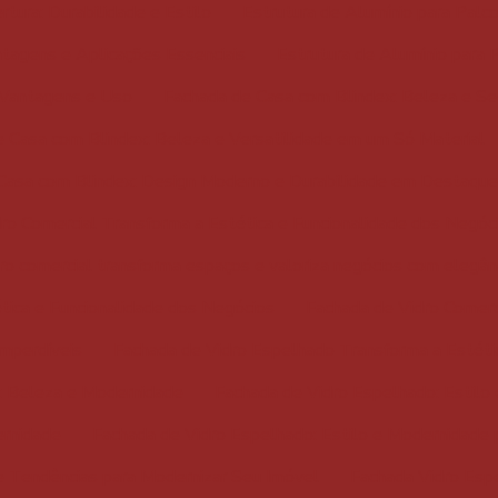
rtura: Durabilidade e Estilo
Estrutura de Alumínio para Palc
ntagens e Aplicações Essenciais
Estrutura de Alumínio para 
: Vantagens e Uso
Fachada de Casa com Blindex: Beleza e S
 Casa com Blindex: Beleza e Versatilidade em um Só Material
Casa com Blindex: Design Moderno e Durabilidade em Destaque
ro Comercial Transforma a Estética e Funcionalidade dos Negóc
ro comercial transforma espaços e valoriza negócios com elegân
tica e Funcionalidade dos Negócios
Fachada de Vidro Comerci
Imperdíveis
Fachada de Vidro Espelhado Transforma a Estética 
: Beleza e Modernidade
Fachada de Vidro Espelhado: Estilo 
ernidade
Fachada de Vidro Espelhado: Estilo e Modernidade 
e Tendências para Modernizar Seu Imóvel
Fachada Vidro Esp