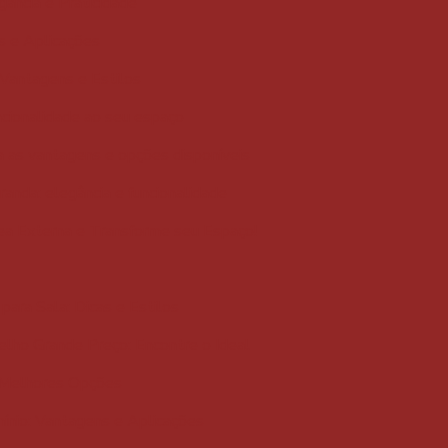
egância e Praticidade
ns e Aplicações
 Vantagens e Estilos
ncionalidade ao seu espaço
a as vantagens e opções disponíveis
aranda: elegância e funcionalidade
ea Externa e Transforme seu Espaço!
para Sala: Dicas e Estilos
elho Grande Preço: Encontre o Ideal
 Melhores Opções
ínio: Vantagens e Aplicações