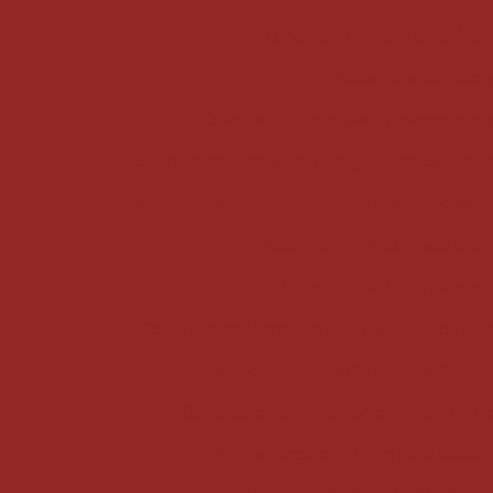
Cobertura de Vidro para Área 
Cobertura de Vidro
Cobertura de vidro para garagem preço
Cobertura de Vidro para Garagem: Preço e Bene
Cobertura de Vidro para Porta de Entrada: El
Cobertura de Vidro para Quint
Cobertura de Vidro para Var
Cobertura de Vidro: Proteção e Elegância par
Cobertura Vidro Pergolado: Beleza 
Como escolher a melhor cobertura de vi
Como Escolher o Vidro para Janela 