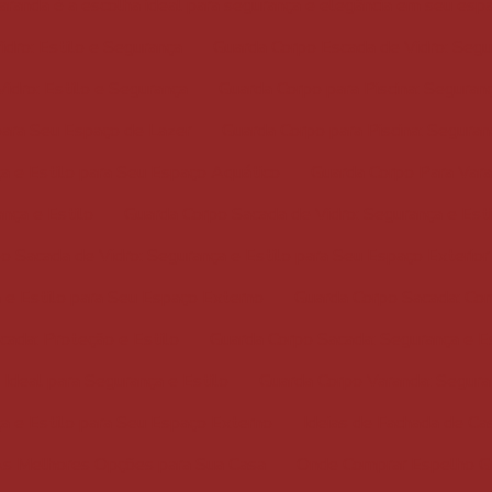
varanda é a escolha ideal para segurança e elegância em seu esp
dro: Estilo e Segurança
Guarda Corpo Escada de Vidro: Segu
idro: Estilo e Segurança
Guarda Corpo para Piscina: Seguranç
 para Seu Espaço de Lazer
Guarda Corpo para Piscina: Seguran
ça e Estilo para Seu Espaço Aquático
Guarda Corpo Para Vara
nça e Estilo
Guarda Corpo Sacada de Vidro: Segurança e Esti
o Sacada de Vidro: Segurança e Estilo para Seu Espaço Exterior
 e Estilo para Seu Espaço Externo
Guarda Corpo Sacada: Com
cada: Proteção e Estilo
Guarda Corpo Sacada: Segurança e Es
Ideal para Segurança e Estilo
Guarda Corpo Varanda: Segura
a e Estilo para Seu Espaço Externo
Ideias de Fachada de Ca
As Melhores Opções para Sua Casa
Onde Comprar Espelho Gr