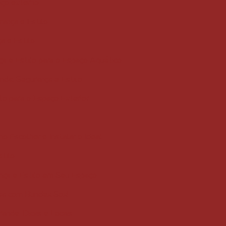
aço externo
rança e Estilo
a e Estilo
ça e Estilo para o Espaço Aquático
nda: Segurança e Estilo
lo para o Espaço Exterior
o Escolher e Instalar o Ideal
tilo
nça e Estilo em Seu Espaço
sa com Blindex Sox!
ande: Dicas e Locais