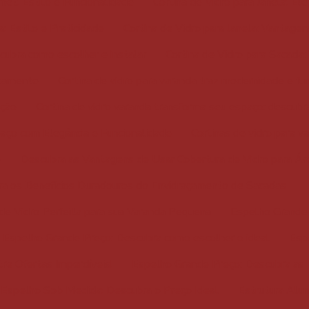
met: Estilo e Funcionalidade
Cortina de Vidro para Janela: El
a: Estilo e Praticidade
Cortina de Vidro para Janela: Vantage
scubra como escolher e instalar
Cortina de Vidro para Sacada:
rtamento
Cortina de vidro para varanda traz modernidade e fu
eção
Cortina de vidro varanda transforma seu espaço: descubr
paço com Elegância e Funcionalidade
Cortinas de vidro para v
o
Descubra as Vantagens de Usar Cobertura de Vidro para Ár
a os Benefícios Duradouros do Envidraçamento de Sacadas
a de Vidro Perfeita para sua Varanda Pequena
Espelho Grande 
Espelho Grande Preço: Descubra como escolher o ideal
Esp
re Ofertas Imperdíveis!
Espelho Grande Preço: Descubra as
Espelho Sob Medida: Descubra o Preço Ideal
Estrutura Alum