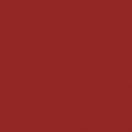
Fechamento de Te
Fechamento de V
Fechamento de Vidro para Varanda: Tu
Fechamento em Vidro Temp
Guarda Corpo de Varanda: Como Escolher o Ideal
Guarda Corpo de Varanda: Segurança e Esti
Guarda Corpo de Varan
Guarda Corpo de Varandas: Segurança e Est
Guarda Corpo de Varandas: Segur
Guarda Corpo de Vidro Embutido Transform
Guarda Corpo de Vidro Embutido: Estil
Guarda Corpo de Vidro para