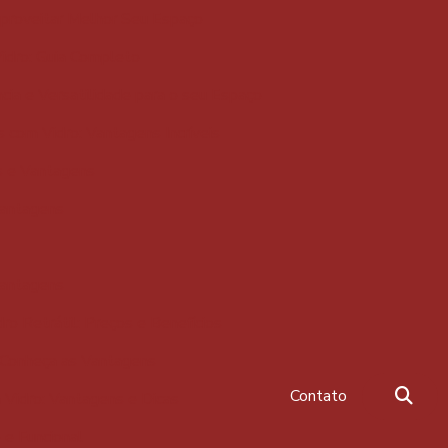
proveitar Melhor Seu Espaço
dro: Guia Completo
a e Versatilidade para o seu Espaço
com Vidro: Vantagens Incríveis
s e Vantagens
Vantagens
Vantagens
o Retrátil: Preços e Benefícios
 Conheça as Vantagens
Contato
Vidro: Vantagens e Dicas
e Funcional