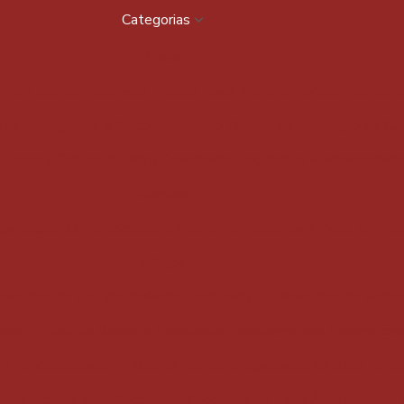
Categorias
Vidro
mo o Box de Vidro Sob Medida Pode Transformar Seu Banheiro
as vantagens e a funcionalidade do Blindex na instalação de G
Sobre a Cortina de Vidro Espelhada: Elegância e Funcionalidad
Alumínio
spetáculo: Como Escolher a Melhor Estrutura para Palco em Alu
Artigos
enefícios do Box de Banheiro Espelhado
Benefícios do Fech
cina
Box de Banheiro Espelhado Transforma seu Espaço com 
 e Funcionalidade
Box de Banheiro Espelhado: Estilo e Funci
ias Incríveis para Decorar
Cobertura de Vidro Área Externa: