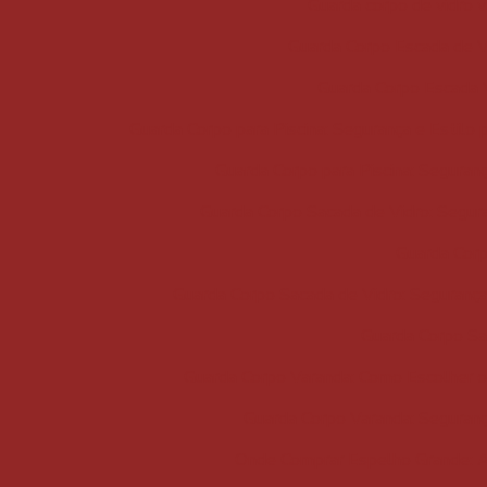
Guarda corpo de vidro 
Guarda Corpo Escada de Vi
Guarda Corpo Escada V
Guarda Corpo para Piscina: Segurança e Estilo
Guarda Corpo para Piscina: Seguran
Guarda Corpo Sacada de Vidro: Segura
Guarda Corp
Guarda Corpo Sacada de Vidro: Segurança
Guarda Corpo Sa
Guarda Corpo Varanda: Como Escolher o 
Guarda Corpo Varanda: Seguranç
Onde Comprar Espelho Grande: 