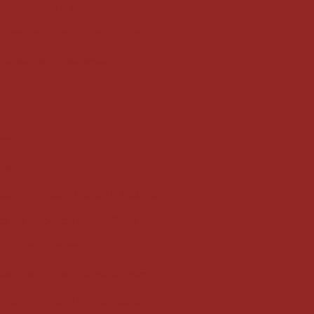
o: Vantagens e Usos
Palco: Benefícios e Vantagens
egurança em Destaque
ios
cia
al: Benefícios, Design e Valores
e a Eficiência dos Edifícios
e Funcionalidade
para Seu Projeto Arquitetônico
elhado: Estilo e Modernidade