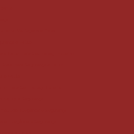
egante
paço
xterna: Vantagens e Dicas
urança e Estilo
a e Estilo para Seu Espaço Externo
 Ideal para Segurança e Estilo
a e Estilo
stilo para Seu Espaço Externo
o: Estilo e Segurança
mbutido: Elegância e Segurança
ada: Elegância e Segurança
urança e Estilo