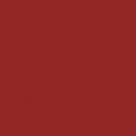
 Vantagens
Fechamento de Área Gourmet com Vidro: Como A
 Vidro: Dicas e Ideias
Fechamento de Área Gourmet com Vi
 Vantagens
Fechamento de Área Gourmet com Vidro: Tendênci
do o que você precisa saber!
Fechamento de Áreas Externas 
uena: Dicas e Ideias
Fechamento de Sacada Pequena: Dica
as com Vidro Retrátil Preço: Descubra as Melhores Opções e 
amento de Sacadas com Vidro Retrátil Preço Acessível
as com Vidro Retrátil Preço: Descubra as Melhores Opções e 
 Preço, Benefícios e Opções
Fechamento de Sacadas com Vidr
Retrátil: Preços e Dicas
Fechamento de Terraço com Vidro:
odernize Seu Espaço com Estilo
Fechamento de Terraço com 
: Como Transformar Seu Espaço em um Ambiente Aconchegante 