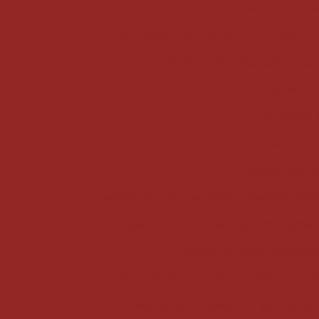
Estrutura de Alumínio para Cobe
Estrutura de Alumínio para Cobertura: Va
Estrutura de Alumínio para Palco
Fachada de
Fachada de 
Fachada de Vid
Fachada de vid
Fachada de Vidro Comercial Transforma Esté
Fachada de Vidro Comercial: Vantagens 
Fachada de Vidro Espelhado
Fachada de Vidro Espelhado: Estilo e Mod
Fachada de Vidro Espelhado: Vantagens 