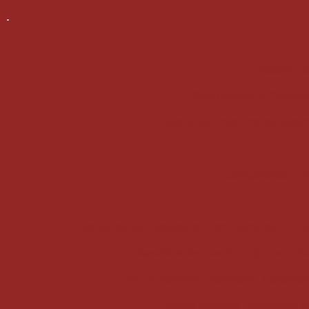
Descubra co
Guia Completo: Conheça 
Tudo o que Você Precisa Saber 
Configurando o E
Benefícios da Fachada de Vidro Comercial
B
Benefícios do Guarda Corpo para Pis
Box de Banheiro Espelhado: Elegância
Box de Banheiro Espelhado: Ide