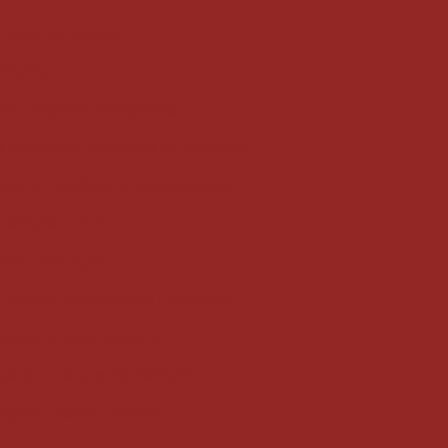
xterna: Vantagens
traente
em: Elegância e Segurança
a Estética e Segurança da Sua Casa
quintal: elegância e funcionalidade
nalidade e Estilo
tilo e Proteção
 Externas Protegidas e Elegantes
Varanda de Apartamento
eal para Janelas de Banheiro
ntagens e Como Escolher