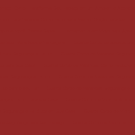
rraço: Como Transformar Seu Espaço em um Ambiente Aconch
idro para Varanda: Como Escolher a Melhor Opção para Seu Es
do que Você Precisa Saber
Fechamento em Vidro para Area E
erado: Benefícios e Vantagens
Guarda Corpo de Sacada: Seg
 para Segurança e Estilo
Guarda Corpo de Varanda: Seguranç
lo para Sua Casa
Guarda Corpo de Varandas: Como Escolher o
das: Segurança e Estilo
Guarda Corpo de Varandas: Seguranç
ilo para o seu Lar
Guarda Corpo de Varandas: Segurança e E
ança e Estilo para sua Casa
Guarda Corpo de Vidro e Alumíni
a Segurança e Estética em Sua Casa
Guarda Corpo de Vidro E
o e Segurança para Seu Espaço
Guarda Corpo de Vidro na Esc
 Escada Interna
Guarda Corpo de Vidro para Escada: Com Seg