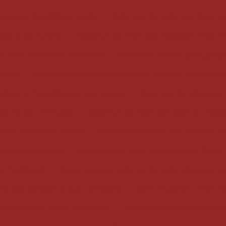
Externa: Benefícios e Estilo
Cobertura de Vidro para Área E
 para Área Externa
Cobertura de Vidro para Garagem Preço A
: saiba tudo antes de investir
Cobertura de vidro para garag
fícios
Cobertura de Vidro para Porta de Entrada Transforma 
egância e Proteção para Sua Entrada
Cobertura de vidro para 
al: Estilo e Proteção
Cobertura de Vidro para Quintal: Funcio
anda: Benefícios e Dicas
Cobertura de Vidro para Varanda: Es
a sua Área Externa
Cobertura de Vidro: Soluções para Áreas
e Praticidade
Como Escolher a Cortina de Vidro Ideal para 
dro para garagem e suas vantagens
Como Escolher o Vidro Id
de Banheiro e Evitar Problemas
Cortina de Vidro Janela: Va