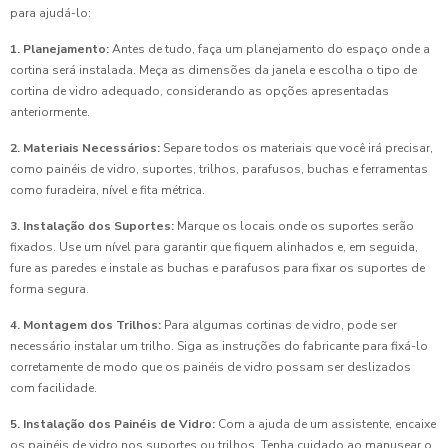
para ajudá-lo:
1. Planejamento:
Antes de tudo, faça um planejamento do espaço onde a
cortina será instalada. Meça as dimensões da janela e escolha o tipo de
cortina de vidro adequado, considerando as opções apresentadas
anteriormente.
2. Materiais Necessários:
Separe todos os materiais que você irá precisar,
como painéis de vidro, suportes, trilhos, parafusos, buchas e ferramentas
como furadeira, nível e fita métrica.
3. Instalação dos Suportes:
Marque os locais onde os suportes serão
fixados. Use um nível para garantir que fiquem alinhados e, em seguida,
fure as paredes e instale as buchas e parafusos para fixar os suportes de
forma segura.
4. Montagem dos Trilhos:
Para algumas cortinas de vidro, pode ser
necessário instalar um trilho. Siga as instruções do fabricante para fixá-lo
corretamente de modo que os painéis de vidro possam ser deslizados
com facilidade.
5. Instalação dos Painéis de Vidro:
Com a ajuda de um assistente, encaixe
os painéis de vidro nos suportes ou trilhos. Tenha cuidado ao manusear o