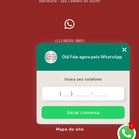
Barcelona - São Caetano do Sul/SP
Protegidas e Elegantes
Cobertura Vidro Pergolado: Beleza e Praticidade
Como Escolher a Cortina de Vidro Ideal para Varanda de
Apartamento
(11) 98301-9850
Chame no WhatsApp
Como escolher a melhor cobertura de vidro para garagem e
Olá! Fale agora pelo WhatsApp
suas vantagens
Como Escolher o Vidro Ideal para Janelas de Banheiro
Insira seu telefone
Como Escolher o Vidro para Janela de Banheiro e Evitar
Home
Problemas
Categorias
Cortina de Vidro Janela: Vantagens e Como Escolher
Iniciar conversa
Contato
Cortina de Vidro para Área Gourmet: Estilo e
Funcionalidade
1
Mapa do site
Cortina de Vidro para Janela: Elegância e Praticidade