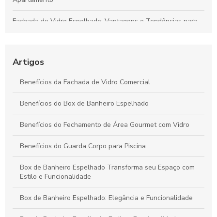
Fachada de Vidro Espelhado: Vantagens e Tendências para
Modernizar Seu Imóvel
Tampo de mesa vidro laqueado: descubra como escolher e
cuidar do seu móvel ideal
Artigos
Guarda Corpo para Piscina: Segurança e Estilo para Seu
Benefícios da Fachada de Vidro Comercial
Espaço de Lazer
Benefícios do Box de Banheiro Espelhado
Guarda Corpo Varanda: Como Escolher o Ideal para
Segurança e Estilo
Benefícios do Fechamento de Área Gourmet com Vidro
Benefícios do Guarda Corpo para Piscina
Box de Banheiro Espelhado Transforma seu Espaço com
Estilo e Funcionalidade
Box de Banheiro Espelhado: Elegância e Funcionalidade