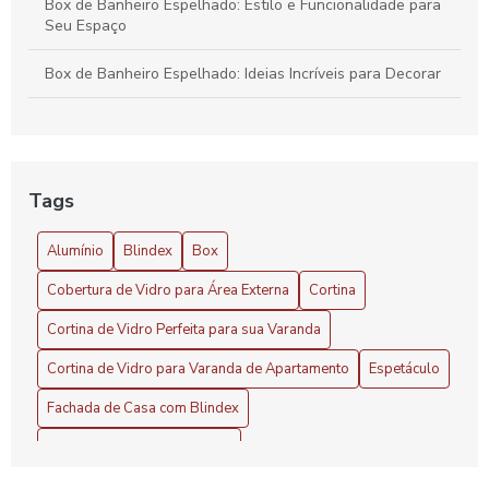
Box de Banheiro Espelhado: Estilo e Funcionalidade para
Seu Espaço
Box de Banheiro Espelhado: Ideias Incríveis para Decorar
Cobertura de Vidro Área Externa: Vantagens e Dicas
Cobertura de Vidro para Área Externa: Benefícios e Estilo
Tags
Cobertura de Vidro para Área Externa: Vantagens
Alumínio
Blindex
Box
Cobertura de Vidro para Área Externa
Cobertura de Vidro para Área Externa
Cortina
Cobertura de Vidro para Garagem Preço Atraente
Cortina de Vidro Perfeita para sua Varanda
Cobertura de vidro para garagem preço: saiba tudo antes
Cortina de Vidro para Varanda de Apartamento
Espetáculo
de investir
Fachada de Casa com Blindex
Cobertura de vidro para garagem: Elegância e Segurança
Fachada de Vidro Espelhado
Cobertura de Vidro para Garagem: Preço e Benefícios
Fechamento de Área Gourmet com Vidro