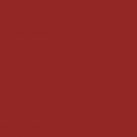
xterna: Vantagens
traente
em: Elegância e Segurança
a Estética e Segurança da Sua Casa
quintal: elegância e funcionalidade
nalidade e Estilo
tilo e Proteção
 Externas Protegidas e Elegantes
Varanda de Apartamento
eal para Janelas de Banheiro
ntagens e Como Escolher