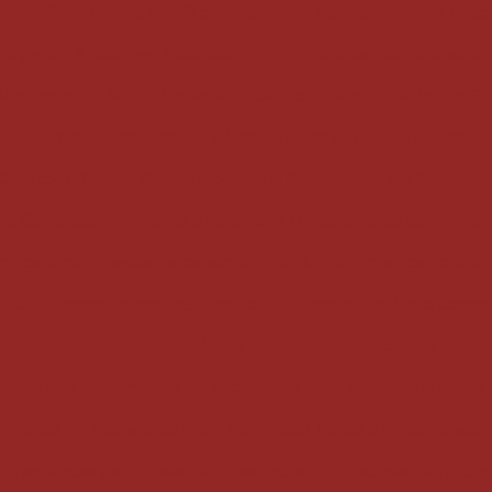
rtura: Durabilidade e Estilo
Estrutura de Alumínio para Palc
ntagens e Aplicações Essenciais
Estrutura de Alumínio para 
: Vantagens e Uso
Fachada de Casa com Blindex: Beleza e S
 Casa com Blindex: Beleza e Versatilidade em um Só Material
Casa com Blindex: Design Moderno e Durabilidade em Destaque
ro Comercial Transforma a Estética e Funcionalidade dos Negóc
ro comercial transforma espaços e valoriza negócios com elegân
tica e Funcionalidade dos Negócios
Fachada de Vidro Comerci
Imperdíveis
Fachada de Vidro Espelhado Transforma a Estética 
: Beleza e Modernidade
Fachada de Vidro Espelhado: Estilo 
ernidade
Fachada de Vidro Espelhado: Estilo e Modernidade 
e Tendências para Modernizar Seu Imóvel
Fachada Vidro Esp