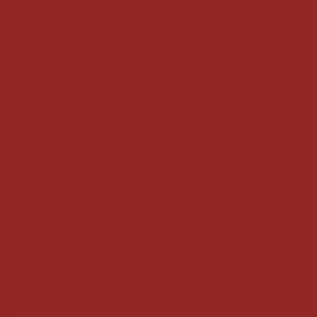
egante
paço
xterna: Vantagens e Dicas
urança e Estilo
a e Estilo para Seu Espaço Externo
 Ideal para Segurança e Estilo
a e Estilo
stilo para Seu Espaço Externo
o: Estilo e Segurança
mbutido: Elegância e Segurança
ada: Elegância e Segurança
urança e Estilo