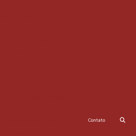
proveitar Melhor Seu Espaço
dro: Guia Completo
a e Versatilidade para o seu Espaço
com Vidro: Vantagens Incríveis
s e Vantagens
Vantagens
Vantagens
o Retrátil: Preços e Benefícios
 Conheça as Vantagens
Contato
Vidro: Vantagens e Dicas
e Funcional