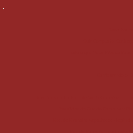
Descubra co
Guia Completo: Conheça 
Tudo o que Você Precisa Saber 
Configurando o E
Benefícios da Fachada de Vidro Comercial
B
Benefícios do Guarda Corpo para Pis
Box de Banheiro Espelhado: Elegância
Box de Banheiro Espelhado: Ide