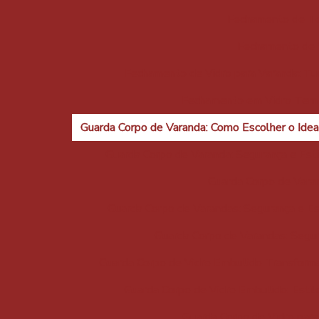
Fechamento de Te
Fechamento de V
Fechamento de Vidro para Varanda: Tu
Fechamento em Vidro Temp
Guarda Corpo de Varanda: Como Escolher o Ideal
Guarda Corpo de Varanda: Segurança e Esti
Guarda Corpo de Varan
Guarda Corpo de Varandas: Segurança e Est
Guarda Corpo de Varandas: Segur
Guarda Corpo de Vidro Embutido Transform
Guarda Corpo de Vidro Embutido: Estil
Guarda Corpo de Vidro para