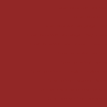
Cobertura de Vidro para Área 
Cobertura de Vidro
Cobertura de vidro para garagem preço
Cobertura de Vidro para Garagem: Preço e Bene
Cobertura de Vidro para Porta de Entrada: El
Cobertura de Vidro para Quint
Cobertura de Vidro para Var
Cobertura de Vidro: Proteção e Elegância par
Cobertura Vidro Pergolado: Beleza 
Como escolher a melhor cobertura de vi
Como Escolher o Vidro para Janela 