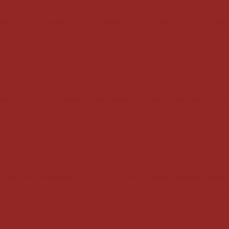
varanda é a escolha ideal para segurança e elegância em seu esp
dro: Estilo e Segurança
Guarda Corpo Escada de Vidro: Segu
idro: Estilo e Segurança
Guarda Corpo para Piscina: Seguranç
 para Seu Espaço de Lazer
Guarda Corpo para Piscina: Seguran
ça e Estilo para Seu Espaço Aquático
Guarda Corpo Para Vara
nça e Estilo
Guarda Corpo Sacada de Vidro: Segurança e Esti
o Sacada de Vidro: Segurança e Estilo para Seu Espaço Exterior
 e Estilo para Seu Espaço Externo
Guarda Corpo Sacada: Com
cada: Proteção e Estilo
Guarda Corpo Sacada: Segurança e Es
Ideal para Segurança e Estilo
Guarda Corpo Varanda: Segura
a e Estilo para Seu Espaço Externo
Ideias de Fachada de Ca
As Melhores Opções para Sua Casa
Onde Comprar Espelho Gr