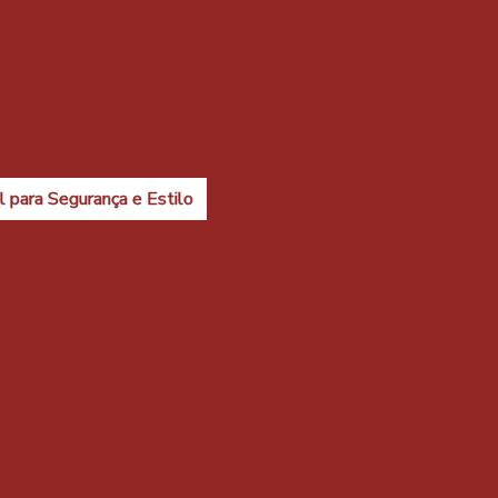
rraço: Como Transformar Seu Espaço em um Ambiente Aconch
idro para Varanda: Como Escolher a Melhor Opção para Seu Es
do que Você Precisa Saber
Fechamento em Vidro para Area E
erado: Benefícios e Vantagens
Guarda Corpo de Sacada: Seg
 para Segurança e Estilo
Guarda Corpo de Varanda: Seguranç
lo para Sua Casa
Guarda Corpo de Varandas: Como Escolher o
das: Segurança e Estilo
Guarda Corpo de Varandas: Seguranç
ilo para o seu Lar
Guarda Corpo de Varandas: Segurança e E
ança e Estilo para sua Casa
Guarda Corpo de Vidro e Alumíni
a Segurança e Estética em Sua Casa
Guarda Corpo de Vidro E
o e Segurança para Seu Espaço
Guarda Corpo de Vidro na Esc
 Escada Interna
Guarda Corpo de Vidro para Escada: Com Seg