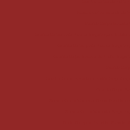
Guarda corpo de vidro 
Guarda Corpo Escada de Vi
Guarda Corpo Escada V
Guarda Corpo para Piscina: Segurança e Estilo
Guarda Corpo para Piscina: Seguran
Guarda Corpo Sacada de Vidro: Segura
Guarda Corp
Guarda Corpo Sacada de Vidro: Segurança
Guarda Corpo Sa
Guarda Corpo Varanda: Como Escolher o 
Guarda Corpo Varanda: Seguranç
Onde Comprar Espelho Grande: 