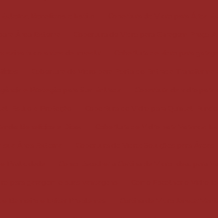
Externa: Benefícios e Estilo
Cobertura de Vidro para Área E
 para Área Externa
Cobertura de Vidro para Garagem Preço A
: saiba tudo antes de investir
Cobertura de vidro para garag
fícios
Cobertura de Vidro para Porta de Entrada Transforma 
egância e Proteção para Sua Entrada
Cobertura de vidro para 
al: Estilo e Proteção
Cobertura de Vidro para Quintal: Funcio
anda: Benefícios e Dicas
Cobertura de Vidro para Varanda: Es
a sua Área Externa
Cobertura de Vidro: Soluções para Áreas
e Praticidade
Como Escolher a Cortina de Vidro Ideal para 
dro para garagem e suas vantagens
Como Escolher o Vidro Id
de Banheiro e Evitar Problemas
Cortina de Vidro Janela: Va