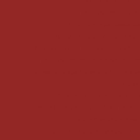
Cortina de Vidro para Área Gour
Cortina de Vidro para Janel
Cortina de vidro para sacada: de
Cortina de Vidro para Varanda de Apa
Cortina de Vidro para Varanda: Elegância e Prot
Cortina de Vidro Varanda Transforma seu Es
Cortinas de Vidro para Varanda: Estilo e Proteçã
Descubr
Dicas Incríveis para Escolher a Cortin
Espelho Grande para Sala: Elegância e Estilo
Espelho Grande Preço: Encont
Espelho Sob Medida Preço Acessível