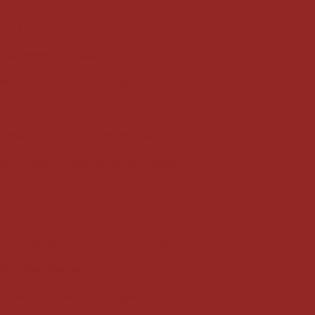
egância e Praticidade
ns e Aplicações
 Vantagens e Estilos
ncionalidade ao seu espaço
a as vantagens e opções disponíveis
aranda: elegância e funcionalidade
ea Externa e Transforme seu Espaço!
para Sala: Dicas e Estilos
elho Grande Preço: Encontre o Ideal
 Melhores Opções
ínio: Vantagens e Aplicações