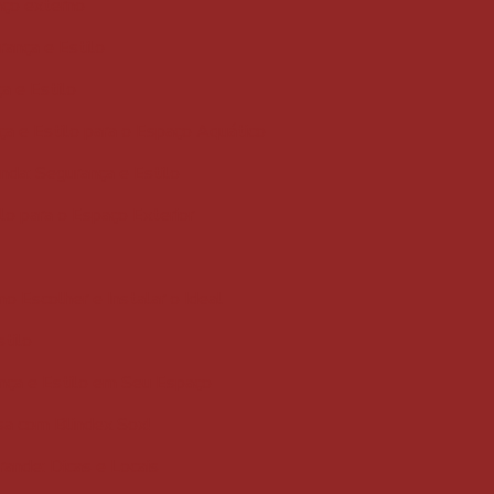
aço externo
rança e Estilo
a e Estilo
ça e Estilo para o Espaço Aquático
nda: Segurança e Estilo
lo para o Espaço Exterior
o Escolher e Instalar o Ideal
tilo
nça e Estilo em Seu Espaço
sa com Blindex Sox!
ande: Dicas e Locais