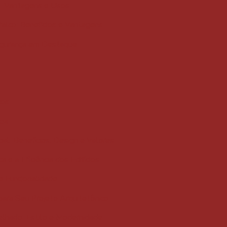
o: Vantagens e Usos
Palco: Benefícios e Vantagens
egurança em Destaque
ios
cia
al: Benefícios, Design e Valores
e a Eficiência dos Edifícios
e Funcionalidade
para Seu Projeto Arquitetônico
elhado: Estilo e Modernidade