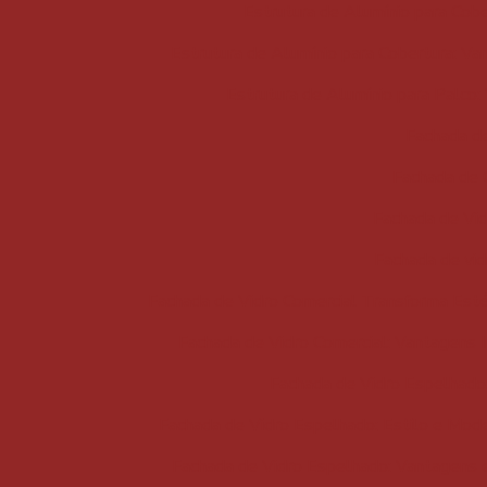
Estrutura de Alumínio para Cobe
Estrutura de Alumínio para Cobertura: Va
Estrutura de Alumínio para Palco
Fachada de
Fachada de 
Fachada de Vid
Fachada de vid
Fachada de Vidro Comercial Transforma Esté
Fachada de Vidro Comercial: Vantagens 
Fachada de Vidro Espelhado
Fachada de Vidro Espelhado: Estilo e Mod
Fachada de Vidro Espelhado: Vantagens 