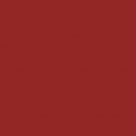
met: Estilo e Funcionalidade
Cortina de Vidro para Janela: El
a: Estilo e Praticidade
Cortina de Vidro para Janela: Vantage
scubra como escolher e instalar
Cortina de Vidro para Sacada:
rtamento
Cortina de vidro para varanda traz modernidade e fu
eção
Cortina de vidro varanda transforma seu espaço: descubr
paço com Elegância e Funcionalidade
Cortinas de vidro para v
o
Descubra as Vantagens de Usar Cobertura de Vidro para Ár
a os Benefícios Duradouros do Envidraçamento de Sacadas
a de Vidro Perfeita para sua Varanda Pequena
Espelho Grande 
Espelho Grande Preço: Descubra como escolher o ideal
Esp
re Ofertas Imperdíveis!
Espelho Grande Preço: Descubra as
Espelho Sob Medida: Descubra o Preço Ideal
Estrutura Alum