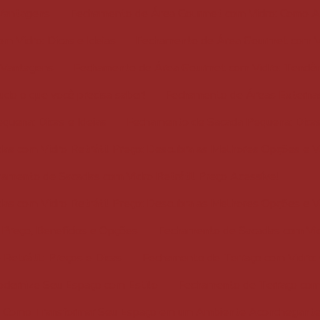
 Vantagens
Fechamento de Área Gourmet com Vidro: Como A
 Vidro: Dicas e Ideias
Fechamento de Área Gourmet com Vi
 Vantagens
Fechamento de Área Gourmet com Vidro: Tendênci
do o que você precisa saber!
Fechamento de Áreas Externas 
uena: Dicas e Ideias
Fechamento de Sacada Pequena: Dica
as com Vidro Retrátil Preço: Descubra as Melhores Opções e 
amento de Sacadas com Vidro Retrátil Preço Acessível
as com Vidro Retrátil Preço: Descubra as Melhores Opções e 
 Preço, Benefícios e Opções
Fechamento de Sacadas com Vidr
Retrátil: Preços e Dicas
Fechamento de Terraço com Vidro:
odernize Seu Espaço com Estilo
Fechamento de Terraço com 
: Como Transformar Seu Espaço em um Ambiente Aconchegante 