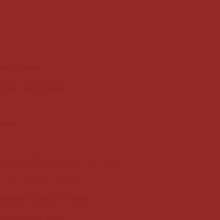
uarda Corpos
e para o Seu Espaço
mínio
amento de Área Gourmet com Vidro
Estilo e Funcionalidade
onalidade para Seu Espaço
 Vantagens e Dicas