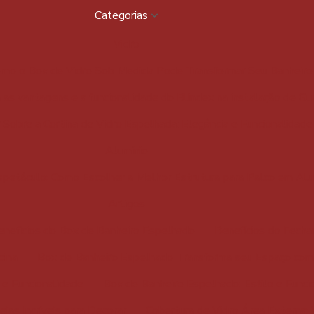
Categorias
Vidro
mo o Box de Vidro Sob Medida Pode Transformar Seu Banheiro
as vantagens e a funcionalidade do Blindex na instalação de G
Sobre a Cortina de Vidro Espelhada: Elegância e Funcionalidad
Alumínio
spetáculo: Como Escolher a Melhor Estrutura para Palco em Alu
Artigos
enefícios do Box de Banheiro Espelhado
Benefícios do Fech
cina
Box de Banheiro Espelhado Transforma seu Espaço com 
 e Funcionalidade
Box de Banheiro Espelhado: Estilo e Funci
ias Incríveis para Decorar
Cobertura de Vidro Área Externa: