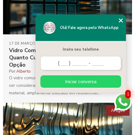
Olá! Fale agora pelo WhatsApp
17 DE MARÇO DE 2025
Vidro Comum para Janela Preço: Descubra
Insira seu telefone
Quanto Custa e Como Escolher a Melhor
Opção
Por:
Alberto
O vidro comum para janela preço é um fator importante a
Iniciar conversa
ser considerado na hora de reformar ou construir. Este
material, amplamente utilizado em residências...
1
Artigos